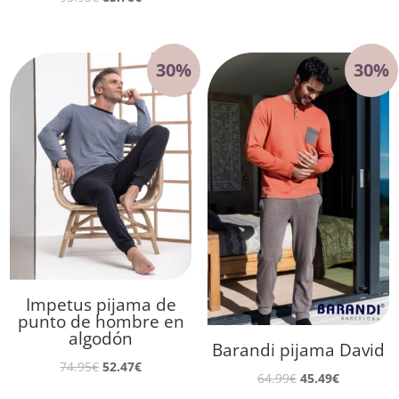
precio
precio
precio
precio
original
actual
original
actual
era:
es:
era:
es:
30%
30%
98.95€.
69.26€.
93.95€.
65.76€.
Impetus pijama de
punto de hombre en
algodón
Barandi pijama David
El
El
74.95
€
52.47
€
El
El
64.99
€
45.49
€
precio
precio