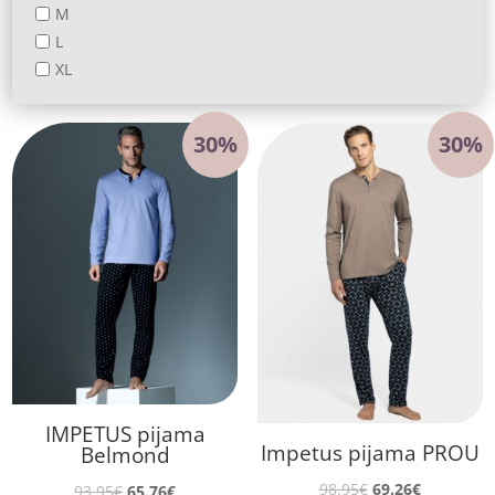
M
L
XL
30%
30%
IMPETUS pijama
Impetus pijama PROU
Belmond
El
El
98.95
€
69.26
€
El
El
93.95
€
65.76
€