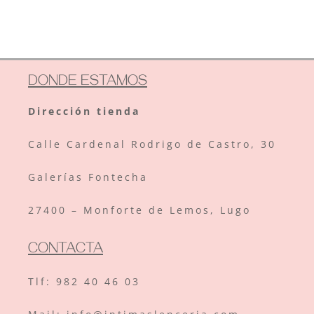
precio
precio
original
actual
original
actual
era:
es:
era:
es:
74.95€.
52.47€.
64.99€.
45.49€.
DONDE ESTAMOS
Dirección tienda
Calle
Cardenal Rodrigo de Castro, 30
Galerías Fontecha
27400 – Monforte de Lemos, Lugo
CONTACTA
Tlf:
982 40 46 03