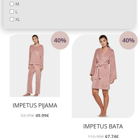
M
L
XL
40%
40%
IMPETUS PIJAMA
El
El
83.99
€
49.99
€
precio
precio
IMPETUS BATA
original
actual
El
El
112.90
€
67.74
€