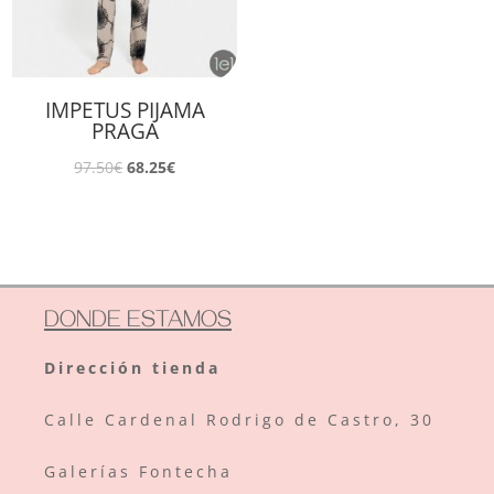
IMPETUS PIJAMA
PRAGA
El
El
97.50
€
68.25
€
precio
precio
original
actual
era:
es:
97.50€.
68.25€.
DONDE ESTAMOS
Dirección tienda
Calle
Cardenal Rodrigo de Castro, 30
Galerías Fontecha