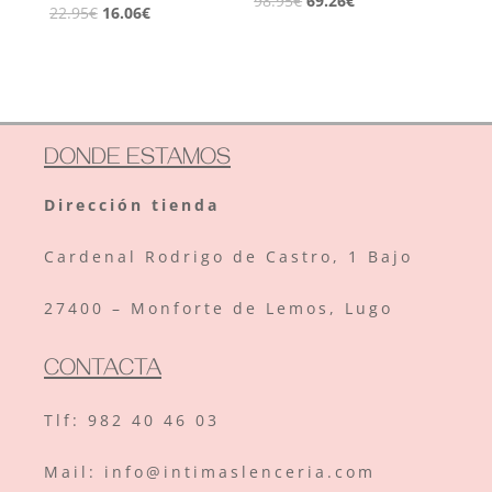
98.95
€
69.26
€
El
El
22.95
€
16.06
€
precio
precio
precio
precio
original
actual
original
actual
era:
es:
era:
es:
98.95€.
69.26€.
22.95€.
16.06€.
DONDE ESTAMOS
Dirección tienda
Cardenal Rodrigo de Castro, 1 Bajo
27400 – Monforte de Lemos, Lugo
CONTACTA
Tlf:
982 40 46 03
Mail: info@intimaslenceria.com