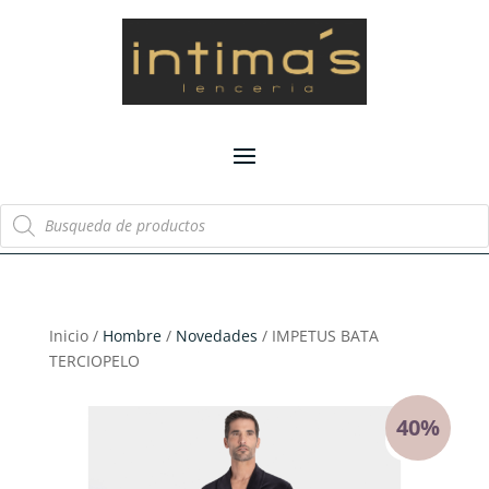
Búsqueda
de
productos
Inicio /
Hombre
/
Novedades
/ IMPETUS BATA
TERCIOPELO
40%