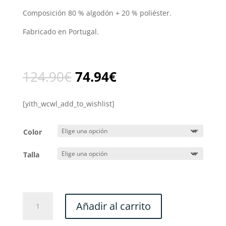
Composición 80 % algodón + 20 % poliéster.
Fabricado en Portugal.
El
El
124.90
€
74.94
€
precio
precio
original
actual
[yith_wcwl_add_to_wishlist]
era:
es:
124.90€.
74.94€.
Color
Talla
IMPETUS
Añadir al carrito
BATA
TERCIOPELO