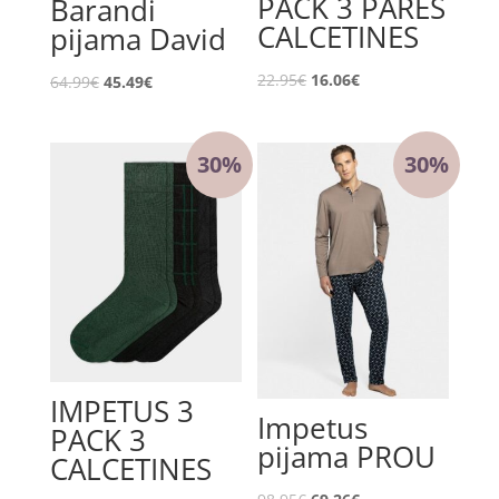
PACK 3 PARES
Barandi
CALCETINES
pijama David
El
El
22.95
€
16.06
€
El
El
64.99
€
45.49
€
precio
precio
precio
precio
original
actual
original
actual
30%
30%
era:
es:
era:
es:
22.95€.
16.06€.
64.99€.
45.49€.
IMPETUS 3
Impetus
PACK 3
pijama PROU
CALCETINES
El
El