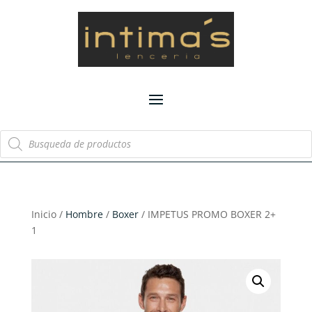
Búsqueda
de
productos
Inicio /
Hombre
/
Boxer
/ IMPETUS PROMO BOXER 2+
1