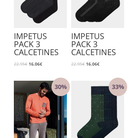
IMPETUS
IMPETUS
PACK 3
PACK 3
CALCETINES
CALCETINES
El
El
El
El
22.95
€
16.06
€
22.95
€
16.06
€
precio
precio
precio
precio
original
actual
original
actual
30%
33%
era:
es:
era:
es:
22.95€.
16.06€.
22.95€.
16.06€.