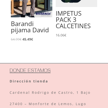
IMPETUS
PACK 3
Barandi
CALCETINES
pijama David
16.06
€
El
El
64.99
€
45.49
€
precio
precio
original
actual
era:
es:
64.99€.
45.49€.
DONDE ESTAMOS
Dirección tienda
Cardenal Rodrigo de Castro, 1 Bajo
27400 – Monforte de Lemos, Lugo